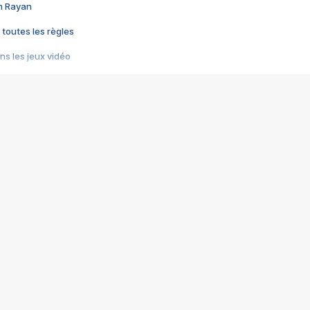
im Rayan
 toutes les règles
s les jeux vidéo
us choquant de Rockstar ? - Le scandale BULLY
e plus moche de Steam
du RÊVE tourne au CAUCHEMAR
pendant 8 heures
it… à tort
umiliés par un jeu vidéo
ire - Final Fantasy 8
ti un empire - Age of Empires
story DOFUS
tard, il crée l'un des pires jeux de tous les temps, MindsEye.