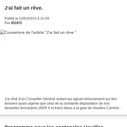
J'ai fait un rêve.
Publié le 23/03/2015 à 22:50
Par
IDDEO
J’ai rêvé d’un Conseiller Général sortant qui agirait sérieusement sur des
dossiers aussi urgents que celui de la constante dégradation de nos
dessertes ferroviaires (RER A et trains bleus à la gare de Houilles Carrières)
et qui exigerait du STIF une...